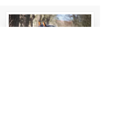
Verkauf
Vom Fohlen bis zum gerittenen
Jungpferd können wir Ihnen PRE aus
unserer eigenen Zucht anbieten.