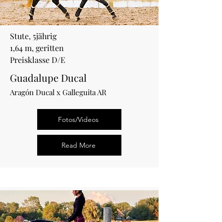
Stute, 5jährig
1,64 m, geritten
Preisklasse D/E
Guadalupe Ducal
Aragón Ducal x Galleguita AR
Fotos/Videos
Read More