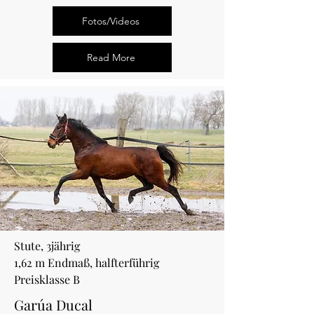
Fotos/Videos
Read More
Stute, 3jährig
1,62 m Endmaß, halfterführig
Preisklasse B
Garúa Ducal