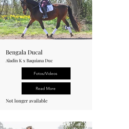
Bengala Ducal
Aladin K x Baquiana Duc
Fotos/Videos
Read More
Not longer available