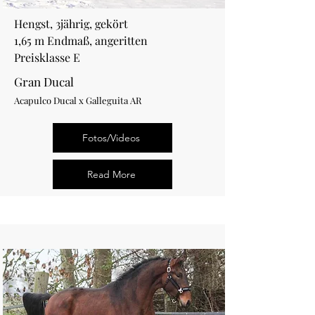
Hengst, 3jährig, gekört
1,65 m Endmaß,
angeritten
Preisklasse E
Gran Ducal
Acapulco Ducal x Galleguita AR
Fotos/Videos
Read More