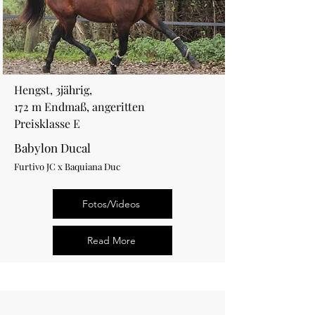
Hengst, 3jährig,
172 m Endmaß,
angeritten
Preisklasse E
Babylon Ducal
Furtivo JC x Baquiana Duc
Fotos/Videos
Read More