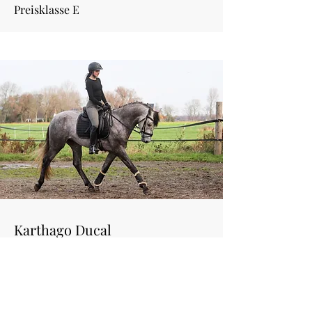
Preisklasse E
Karthago Ducal
Activo VII x Kurdistana II
Fotos/Videos